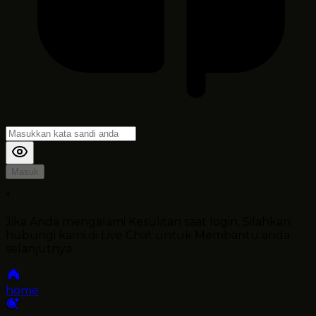
Masuk
*
Jika Anda mengalami Kesulitan saat login, Silahkan
hubungi kami di Live Chat untuk Membantu anda
selanjutnya
home