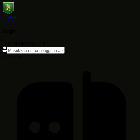
Daftar
login
Nama pengguna
Kata sandi