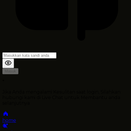
Masuk
*
Jika Anda mengalami Kesulitan saat login, Silahkan
hubungi kami di Live Chat untuk Membantu anda
selanjutnya
home