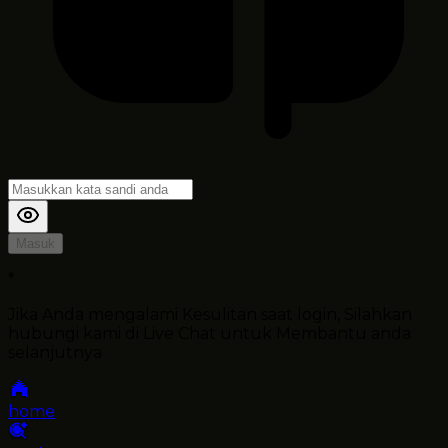
Masuk
*
Jika Anda mengalami Kesulitan saat login, Silahkan
hubungi kami di Live Chat untuk Membantu anda
selanjutnya
home