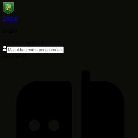
Daftar
login
Nama pengguna
Kata sandi