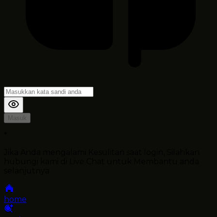
Masuk
*
Jika Anda mengalami Kesulitan saat login, Silahkan
hubungi kami di Live Chat untuk Membantu anda
selanjutnya
home