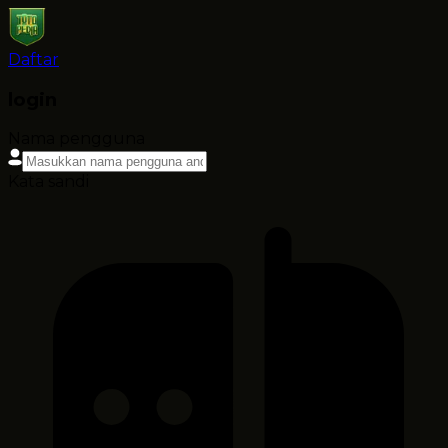
Daftar
login
Nama pengguna
Kata sandi