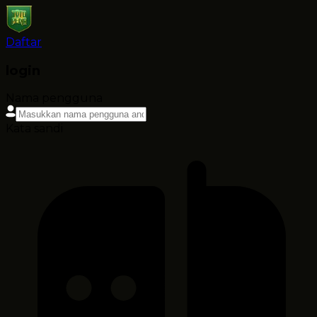
Daftar
login
Nama pengguna
Kata sandi