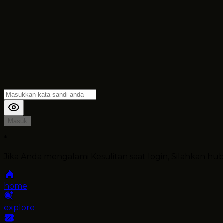
Masuk
*
Jika Anda mengalami Kesulitan saat login, Silahkan h
home
explore