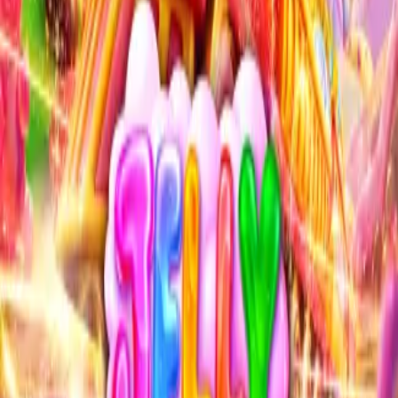
seluruh informasi pribadi member. Bergabung di
TOTOPEDIA bukan hanya tentang mendapatkan
hiburan, tetapi juga tentang rasa aman saat
melakukan transaksi dan mengakses berbagai fitur
eksklusif yang kami sediakan khusus untuk Anda.
Link Alternatif TOTOPEDIA:
Akses Slot88 Resmi & Judi Slot
Online Gacor
Pastikan Anda selalu terhubung melalui link
alternatif resmi TOTOPEDIA untuk menghindari
kendala internet positif. Melalui link ini, Anda tetap
bisa melakukan daftar situs judi slot online gacor hari
ini terbaru dan masuk ke akun slot88 resmi Anda
dengan lancar. Kami mengoptimasi setiap halaman