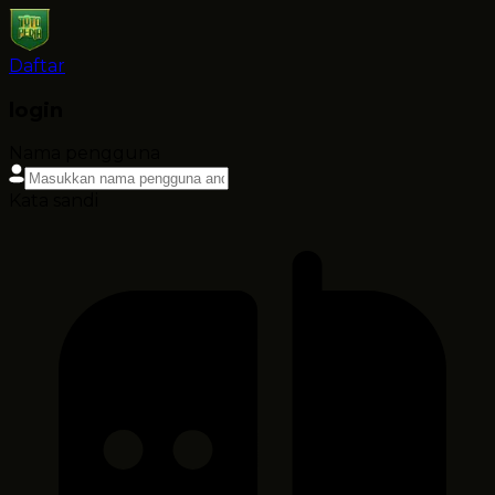
Daftar
login
Nama pengguna
Kata sandi