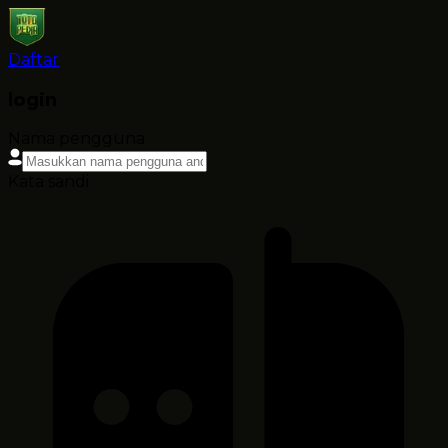
Daftar
login
Nama pengguna
Kata sandi