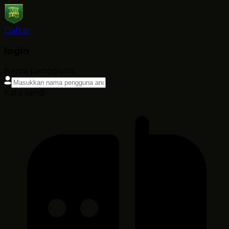
Daftar
login
Nama pengguna
Kata sandi