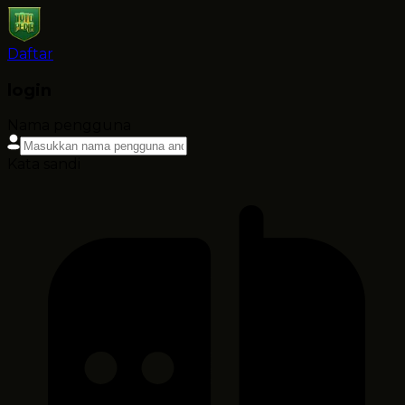
Daftar
login
Nama pengguna
Kata sandi