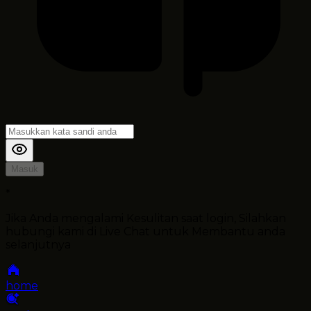
Masuk
*
Jika Anda mengalami Kesulitan saat login, Silahkan
hubungi kami di Live Chat untuk Membantu anda
selanjutnya
home