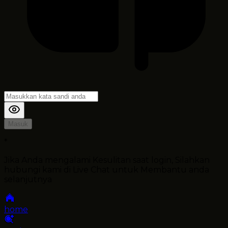
Masuk
*
Jika Anda mengalami Kesulitan saat login, Silahkan
hubungi kami di Live Chat untuk Membantu anda
selanjutnya
home