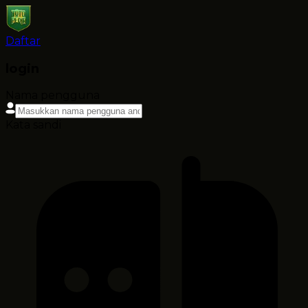
Daftar
login
Nama pengguna
Kata sandi