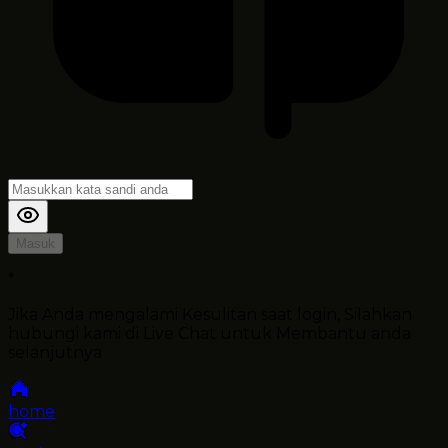
Masuk
*
Jika Anda mengalami Kesulitan saat login, Silahkan
hubungi kami di Live Chat untuk Membantu anda
selanjutnya
home