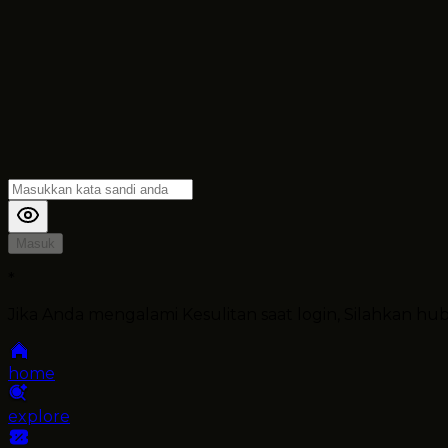
Masuk
*
Jika Anda mengalami Kesulitan saat login, Silahkan h
home
explore