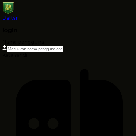
Daftar
login
Nama pengguna
Kata sandi