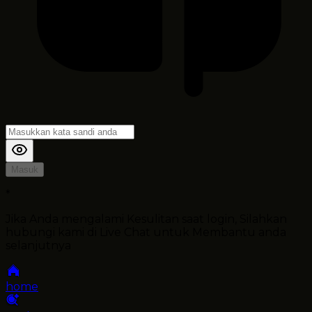
Masuk
*
Jika Anda mengalami Kesulitan saat login, Silahkan
hubungi kami di Live Chat untuk Membantu anda
selanjutnya
home