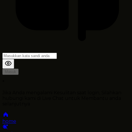
Masuk
*
Jika Anda mengalami Kesulitan saat login, Silahkan
hubungi kami di Live Chat untuk Membantu anda
selanjutnya
home