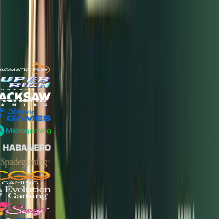
online
online