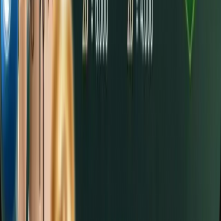
TOTOPEDIA: Layanan Daftar
Situs Judi Slot Online Gacor
Slot88 Resmi
TOTOPEDIA bangga memberikan standar layanan
profesional sebagai penyedia daftar situs judi
slot
online gacor
hari ini terbaru. Dukungan tim layanan
pelanggan kami siap mendampingi Anda setiap saat,
mulai dari bantuan pendaftaran hingga panduan
penggunaan fitur di platform slot88 resmi kami.
Fokus utama TOTOPEDIA adalah menjaga integritas
sebagai situs terpercaya, memastikan setiap
kebutuhan member terpenuhi dengan proses yang
cepat, transparan, dan sepenuhnya aman di tahun
2026.
Lihat Semua
home