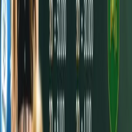
Link Alternatif TOTOPEDIA:
Akses Slot88 Resmi & Judi Slot
Online Gacor
Pastikan Anda selalu terhubung melalui link
alternatif resmi TOTOPEDIA untuk menghindari
kendala internet positif. Melalui link ini, Anda tetap
bisa melakukan daftar situs judi slot online gacor hari
ini terbaru dan masuk ke akun slot88 resmi Anda
dengan lancar. Kami mengoptimasi setiap halaman
agar sangat ringan saat diakses melalui perangkat
mobile maupun desktop, memastikan pengalaman
navigasi yang responsif selama 24 jam nonstop bagi
seluruh member setia kami.