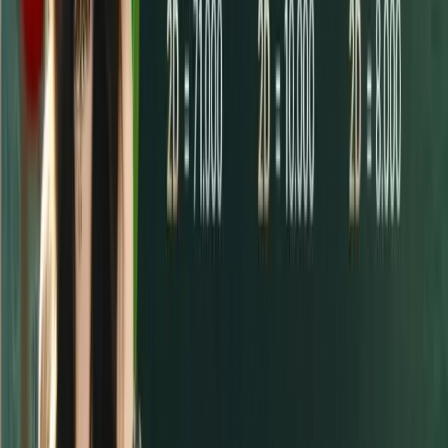
© 2025 Copyright
TOTOPEDIA
. All rights reserved.