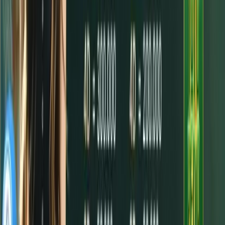
Cara Daftar TOTOPEDIA: Slot88
Resmi & Situs Judi Slot Online
Gacor
Proses daftar situs judi slot online gacor hari ini
terbaru di TOTOPEDIA dirancang sangat simpel agar
Anda bisa segera menikmati layanan slot88 resmi
dalam hitungan menit. Kami menerapkan protokol
enkripsi data tingkat tinggi untuk melindungi
seluruh informasi pribadi member. Bergabung di
TOTOPEDIA bukan hanya tentang mendapatkan
hiburan, tetapi juga tentang rasa aman saat
melakukan transaksi dan mengakses berbagai fitur
eksklusif yang kami sediakan khusus untuk Anda.