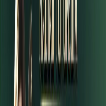
online
online
online
online
online
online