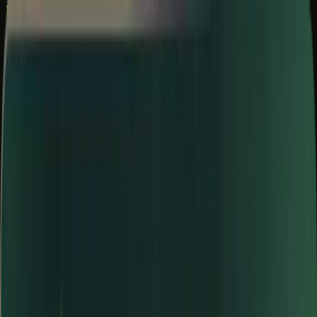
Daftar
Masuk
kembali
Info
HADIAH TOTOPEDIA
HADIAH TOTOPEDIA
metode pembayaran
online
online