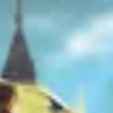
 Ini Terbaru Slot88 Resmi