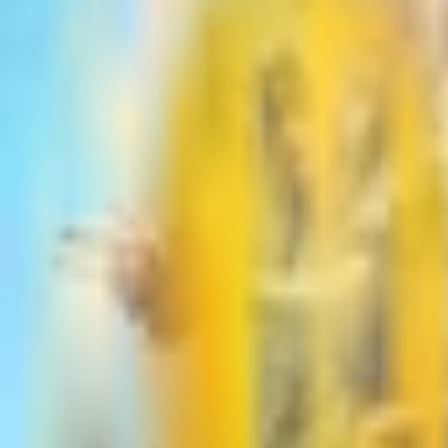
Selamat datang di
TOTOPEDIA
, gerbang utama untuk m
resmi. Sebagai platform terpercaya di tahun 2026, 
menyediakan infrastruktur server yang stabil untuk 
Situs Judi Slot Online Gacor Hari
Mencari peluang terbaik? TOTOPEDIA menghadirkan i
Dengan dukungan sistem slot88 resmi, kami memastika
pada komitmen kami untuk selalu memberikan data 
Cara Daftar TOTOPEDIA: Slot88 Res