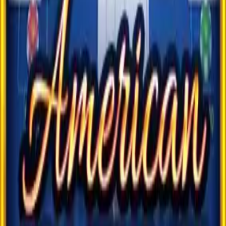
seluruh informasi pribadi member. Bergabung di
TOTOPEDIA bukan hanya tentang mendapatkan
hiburan, tetapi juga tentang rasa aman saat
melakukan transaksi dan mengakses berbagai fitur
eksklusif yang kami sediakan khusus untuk Anda.
Link Alternatif TOTOPEDIA:
Akses Slot88 Resmi & Judi Slot
Online Gacor
Pastikan Anda selalu terhubung melalui link
alternatif resmi TOTOPEDIA untuk menghindari
kendala internet positif. Melalui link ini, Anda tetap
bisa melakukan daftar situs judi slot online gacor hari
ini terbaru dan masuk ke akun slot88 resmi Anda
dengan lancar. Kami mengoptimasi setiap halaman