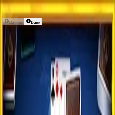
Daftar
Masuk
Mainkan
Demo
American Blackjack
pragmatic
kembali
TOTOPEDIA : Daftar Situs
Judi Slot Online Gacor
Hari Ini Terbaru Slot88
Resmi
Selamat datang di
TOTOPEDIA
, gerbang utama
untuk mengakses daftar situs judi slot online gacor