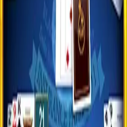
hari ini terbaru yang telah terintegrasi dengan
provider slot88 resmi. Sebagai platform terpercaya di
tahun 2026, TOTOPEDIA menjamin setiap member
mendapatkan pengalaman bermain yang adil dan
transparan. Kami menyediakan infrastruktur server
yang stabil untuk memastikan kelancaran akses Anda
ke semua fitur unggulan kami tanpa hambatan
teknis sedikitpun.
Situs Judi Slot Online Gacor Hari
Ini Terbaru: TOTOPEDIA Slot88
Resmi
Mencari peluang terbaik? TOTOPEDIA
menghadirkan informasi daftar
situs judi slot online
gacor hari ini terbaru yang diperbarui secara real-time
setiap harinya. Dengan dukungan sistem slot88 resmi,