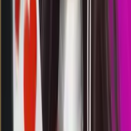
Jumat, 07 Agu
Buka
17.00
16.50
1
8
8
9
MD
2625
malibu4d
Jumat, 07 Agu
Buka
16.00