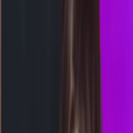
hongkongpools
Jumat, 07 Agu
Buka
23.00
22.35
9
9
4
3
MP
2625
malibucitypools
Jumat, 07 Agu
Buka