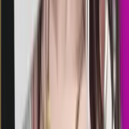
4
6
7
2
LV
2625
liverpool lottery
Jumat, 07 Agu
Buka
15.00
14.45
2
0
7
3