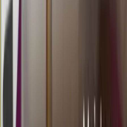
Jumat, 07 Agu
Buka
11.15
11.00
9
1
7
1
SZ
2625
shenzhen lottery
Jumat, 07 Agu
Buka
11.00