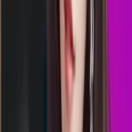
singapore 3 prize
Jumat, 07 Agu
Tutup
17.45
17.30
7
9
0
7
VC
2625
venice lottery
Jumat, 07 Agu
Buka