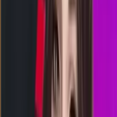
xiamen lottery
Sabtu, 08 Agu
Buka
02.00
01.50
5
1
3
4
HKL
660
hongkong lotto
Jumat, 07 Agu
Buka