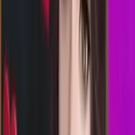
23.00
22.45
6
0
1
1
SM
1086
shanghai pools malam
Jumat, 07 Agu
Buka
23.15
23.00