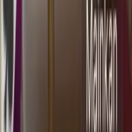
10.50
9
2
0
2
OK
2625
osaka lottery
Jumat, 07 Agu
Tutup
09.00
08.50
2
2