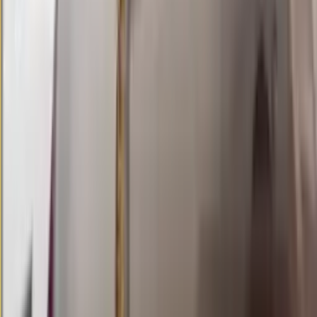
2625
magnum cambodia
Jumat, 07 Agu
Buka
12.00
11.00
4
3
7
2
SP
1086
shanghai pools pagi