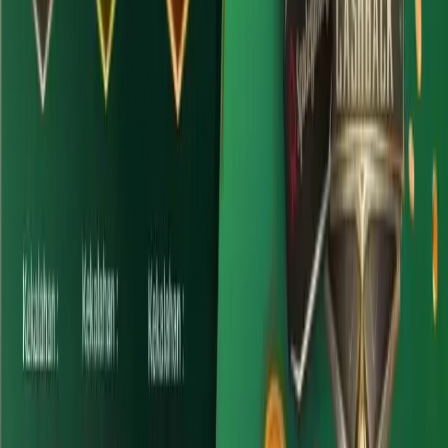
eksklusif yang kami sediakan khusus untuk Anda.
Link Alternatif TOTOPEDIA:
Akses Slot88 Resmi & Judi Slot
Online Gacor
Pastikan Anda selalu terhubung melalui link
alternatif resmi TOTOPEDIA untuk menghindari
kendala internet positif. Melalui link ini, Anda tetap
bisa melakukan daftar situs judi slot online gacor hari
ini terbaru dan masuk ke akun slot88 resmi Anda
dengan lancar. Kami mengoptimasi setiap halaman
agar sangat ringan saat diakses melalui perangkat
mobile maupun desktop, memastikan pengalaman
navigasi yang responsif selama 24 jam nonstop bagi
seluruh member setia kami.