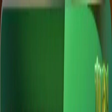
Daftar
Masuk
promotion
Promosi Semua
Category :
Semua
EVENT SPECIAL KEMERDEKAAN
🎉 EVENT SPECIAL KEMERDEKAAN 🎉 Rayakan Hari
Kemerdekaan Indonesia dengan EVENT CASHBACK
HARIAN – SE' ...'
Rincian
LOMBA HARIAN 3D-3LINE
LOMBA HARIAN 3D-3LINE 🎉 INFO TERBARU LOMBA
HARIAN LXGROUP 🎉 Mulai 01 Agustus 2026, lomba