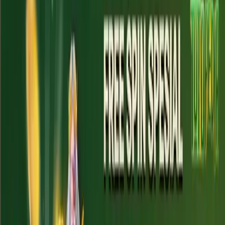
Nominal Deposit & Nilai Putaran:
💰 Rp 40.000 – 59.999 ➜ 17✘ Spin x 400
💰 Rp 60.000 – 79.999 ➜ 17✘ Spin x 600
💰 Rp 80.000 – 99.999 ➜ 17✘ Spin x 800
💰 Rp 100.000 – 199.999 ➜ 17✘ Spin x 1.000
💰 Rp 200.000 ke atas ➜ 17✘ Spin x 2.000