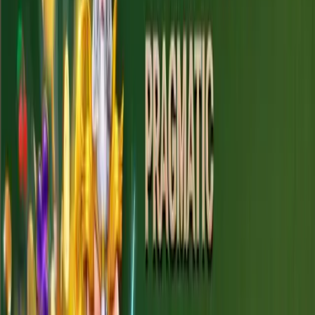
➡️ Promo berlaku untuk SEMUA MEMBER
➡️ Berlaku hanya untuk GAME PRAGMATIC SLOT
➡️ Spin gratis otomatis masuk setelah deposit
berhasil
➡️ Klaim dengan memilih jenis promo saat isi
form deposit:
✅ BONUS 17✘ SPIN GRATIS PRAGMATIC – TO 5X