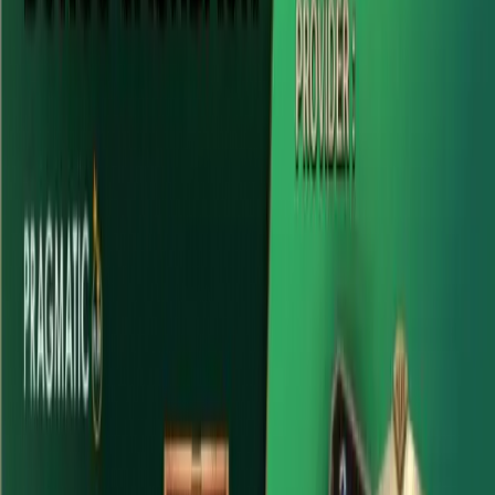
(withdraw)
atau digunakan kembali untuk
bermain.
Promo dapat berubah sewaktu-waktu tanpa
pemberitahuan sebelumnya.
Semua keputusan dari pihak
LXGROUP bersifat
final dan tidak dapat diganggu gugat
.
Cashback tidak berlaku untuk
Safety
Bet
dan
Cashback Hunter
.
Jika terindikasi adanya kecurangan seperti
Safety Bet
atau
Cashback Hunter
,
saldo akan
hangus
dan akun akan diblokir permanen
beserta saldo di dalamnya.
Klaim cashback hanya dapat dilakukan pada
periode pembagian yang ditentukan dan paling
lambat 7 hari setelah periode tersebut berakhir
Catatan:
Apabila pada periode pembagian cashback Anda
tidak menerima bonus, artinya jumlah
kekalahan
belum mencapai minimal
Rp200.000
. Perhitungan cashback dihitung
dari
jumlah taruhan yang dimainkan, bukan
dari nominal deposit
.