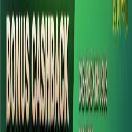
Cashback Provider Lain
Habanero: 10%
Spadegaming: 10%
SBO Sports: 10%
PGSoft: 10%
Syarat & Ketentuan
Minimal kekalahan untuk mendapatkan
cashback adalah
Rp200.000 per minggu
.
Cashback berlaku untuk semua permainan
Live
Game (Spadegaming, Habanero, SBO,
Pragmatic, dan PGSoft)
.
Periode perhitungan cashback adalah
Senin –
Minggu
setiap minggunya.
Cashback dibagikan setiap
Selasa (maksimal
pukul 19.00 WIB)
.
Cashback masuk ke saldo dengan cara
klaim di
menu Kotak Hadiah
.
Cashback yang diterima bisa langsung
ditarik