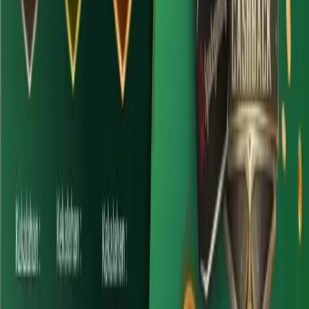
hiburan, tetapi juga tentang rasa aman saat
melakukan transaksi dan mengakses berbagai fitur
eksklusif yang kami sediakan khusus untuk Anda.
Link Alternatif TOTOPEDIA:
Akses Slot88 Resmi & Judi Slot
Online Gacor
Pastikan Anda selalu terhubung melalui link
alternatif resmi TOTOPEDIA untuk menghindari
kendala internet positif. Melalui link ini, Anda tetap
bisa melakukan daftar situs judi slot online gacor hari
ini terbaru dan masuk ke akun slot88 resmi Anda
dengan lancar. Kami mengoptimasi setiap halaman
agar sangat ringan saat diakses melalui perangkat
mobile maupun desktop, memastikan pengalaman