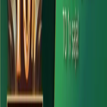
Mencari peluang terbaik? TOTOPEDIA
menghadirkan informasi daftar
situs judi slot online
gacor hari ini terbaru yang diperbarui secara real-time
setiap harinya. Dengan dukungan sistem slot88 resmi,
kami memastikan setiap link akses yang kami sediakan
aman dari pemblokiran nawala. Keunggulan
TOTOPEDIA terletak pada komitmen kami untuk
selalu memberikan data yang akurat dan terpercaya
bagi para pengguna yang mengutamakan kecepatan
dan kenyamanan.
Cara Daftar TOTOPEDIA: Slot88
Resmi & Situs Judi Slot Online
Gacor