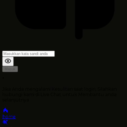
Masuk
*
Jika Anda mengalami Kesulitan saat login, Silahkan
hubungi kami di Live Chat untuk Membantu anda
selanjutnya
home