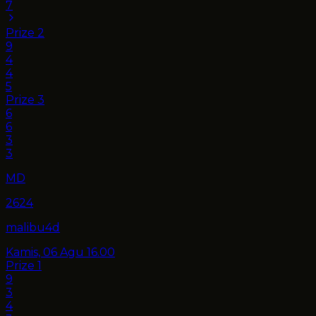
7
Prize
2
9
4
4
5
Prize
3
6
6
3
3
MD
2624
malibu4d
Kamis, 06 Agu
16.00
Prize
1
9
3
4