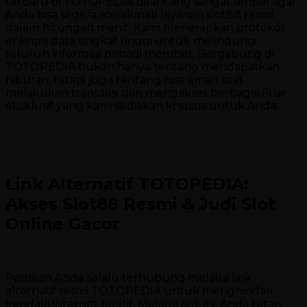
terbaru di TOTOPEDIA dirancang sangat simpel agar
Anda bisa segera menikmati layanan slot88 resmi
dalam hitungan menit. Kami menerapkan protokol
enkripsi data tingkat tinggi untuk melindungi
seluruh informasi pribadi member. Bergabung di
TOTOPEDIA bukan hanya tentang mendapatkan
hiburan, tetapi juga tentang rasa aman saat
melakukan transaksi dan mengakses berbagai fitur
eksklusif yang kami sediakan khusus untuk Anda.
Link Alternatif TOTOPEDIA:
Akses Slot88 Resmi & Judi Slot
Online Gacor
Pastikan Anda selalu terhubung melalui link
alternatif resmi TOTOPEDIA untuk menghindari
kendala internet positif. Melalui link ini, Anda tetap