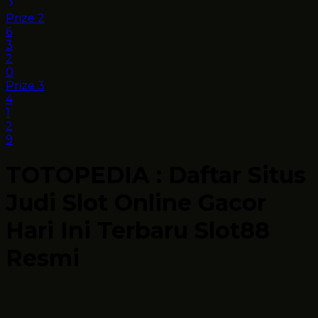
Prize
2
6
3
2
0
Prize
3
4
1
2
9
TOTOPEDIA : Daftar Situs
Judi Slot Online Gacor
Hari Ini Terbaru Slot88
Resmi