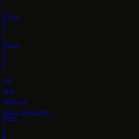
1
Prize
2
6
3
1
0
Prize
3
6
3
0
1
MD
2626
malibu4d
Sabtu, 08 Agu
16.01
Prize
1
7
3
8