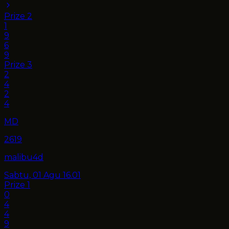
Prize
2
1
9
6
9
Prize
3
2
4
2
4
MD
2619
malibu4d
Sabtu, 01 Agu
16.01
Prize
1
0
4
4
9