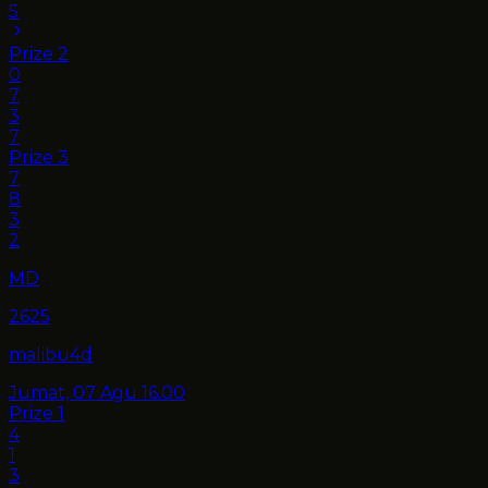
5
Prize
2
0
7
3
7
Prize
3
7
8
3
2
MD
2625
malibu4d
Jumat, 07 Agu
16.00
Prize
1
4
1
3