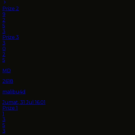
Prize
2
9
2
5
3
Prize
3
3
0
2
5
MD
2618
malibu4d
Jumat, 31 Jul
16.01
Prize
1
1
3
5
3