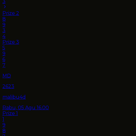
3
Prize
2
8
9
3
4
Prize
3
5
9
6
7
MD
2623
malibu4d
Rabu, 05 Agu
16.00
Prize
1
1
9
8