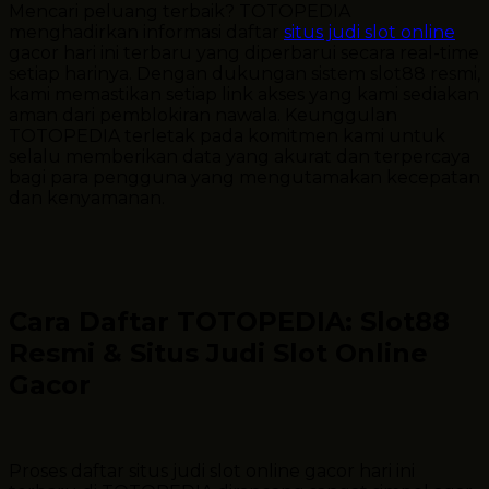
Mencari peluang terbaik? TOTOPEDIA
menghadirkan informasi daftar
situs judi slot online
gacor hari ini terbaru yang diperbarui secara real-time
setiap harinya. Dengan dukungan sistem slot88 resmi,
kami memastikan setiap link akses yang kami sediakan
aman dari pemblokiran nawala. Keunggulan
TOTOPEDIA terletak pada komitmen kami untuk
selalu memberikan data yang akurat dan terpercaya
bagi para pengguna yang mengutamakan kecepatan
dan kenyamanan.
Cara Daftar TOTOPEDIA: Slot88
Resmi & Situs Judi Slot Online
Gacor
Proses daftar situs judi slot online gacor hari ini