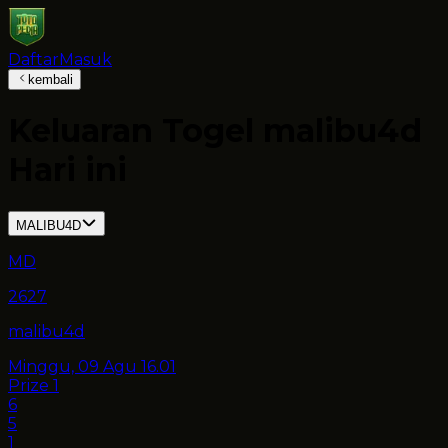
Daftar
Masuk
kembali
Keluaran Togel
malibu4d
Hari ini
MALIBU4D
MD
2627
malibu4d
Minggu, 09 Agu
16.01
Prize
1
6
5
1