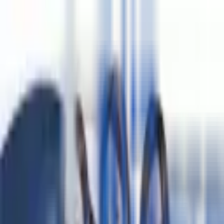
Daftar
Masuk
casino
Cari Permainan
clash of clans super rich
world cup 2026
clash of clans super scatter super rich
tombstone rip
fury of anubis
crash game
for you
slot
live casino
4
arcade
fishing
2603
635
104
21
Provider :
SBOBET
Filter :
TERKENAL
SpeedBaccarat
SBOBET
MultipleTableBaccarat
SBOBET