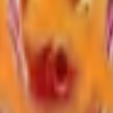
engakses daftar situs judi slot online gacor hari ini te
TOTOPEDIA menjamin setiap member mendapatkan pengal
memastikan kelancaran akses Anda ke semua fitur unggu
 Ini Terbaru: TOTOPEDIA Slot88 Res
nformasi daftar
situs judi slot online
gacor hari ini terba
n setiap link akses yang kami sediakan aman dari pe
yang akurat dan terpercaya bagi para pengguna yang