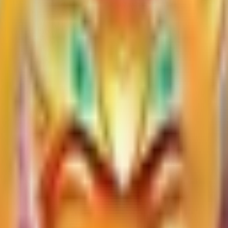
udi Slot Online Gacor Hari