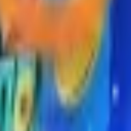
a segera menikmati layanan slot88 resmi dalam
i pribadi member. Bergabung di TOTOPEDIA bukan
erbagai fitur eksklusif yang kami sediakan khusus
acor
sitif. Melalui link ini, Anda tetap bisa melakukan
mengoptimasi setiap halaman agar sangat ringan saat
 jam nonstop bagi seluruh member setia kami.