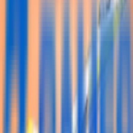
dan kenyamanan.
Cara Daftar TOTOPEDIA: Slot88
Resmi & Situs Judi Slot Online
Gacor
Proses daftar situs judi slot online gacor hari ini
terbaru di TOTOPEDIA dirancang sangat simpel agar
Anda bisa segera menikmati layanan slot88 resmi
dalam hitungan menit. Kami menerapkan protokol
enkripsi data tingkat tinggi untuk melindungi
seluruh informasi pribadi member. Bergabung di
TOTOPEDIA bukan hanya tentang mendapatkan
hiburan, tetapi juga tentang rasa aman saat
melakukan transaksi dan mengakses berbagai fitur
eksklusif yang kami sediakan khusus untuk Anda.