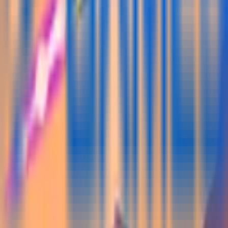
TOTOPEDIA: Layanan Daftar
Situs Judi Slot Online Gacor
Slot88 Resmi
TOTOPEDIA bangga memberikan standar layanan
profesional sebagai penyedia daftar situs judi
slot
online gacor
hari ini terbaru. Dukungan tim layanan
pelanggan kami siap mendampingi Anda setiap saat,
mulai dari bantuan pendaftaran hingga panduan
penggunaan fitur di platform slot88 resmi kami.
Fokus utama TOTOPEDIA adalah menjaga integritas
sebagai situs terpercaya, memastikan setiap
kebutuhan member terpenuhi dengan proses yang
cepat, transparan, dan sepenuhnya aman di tahun
2026.
Lihat Semua