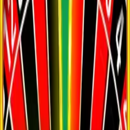
kami memastikan setiap link akses yang kami sediakan
aman dari pemblokiran nawala. Keunggulan
TOTOPEDIA terletak pada komitmen kami untuk
selalu memberikan data yang akurat dan terpercaya
bagi para pengguna yang mengutamakan kecepatan
dan kenyamanan.
Cara Daftar TOTOPEDIA: Slot88
Resmi & Situs Judi Slot Online
Gacor
Proses daftar situs judi slot online gacor hari ini
terbaru di TOTOPEDIA dirancang sangat simpel agar
Anda bisa segera menikmati layanan slot88 resmi
dalam hitungan menit. Kami menerapkan protokol
enkripsi data tingkat tinggi untuk melindungi