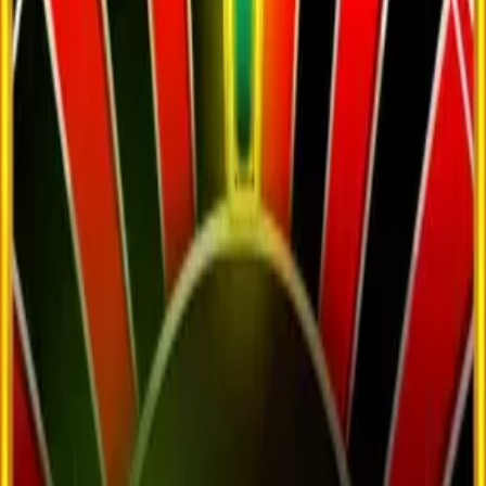
seluruh informasi pribadi member. Bergabung di
TOTOPEDIA bukan hanya tentang mendapatkan
hiburan, tetapi juga tentang rasa aman saat
melakukan transaksi dan mengakses berbagai fitur
eksklusif yang kami sediakan khusus untuk Anda.
Link Alternatif TOTOPEDIA:
Akses Slot88 Resmi & Judi Slot
Online Gacor
Pastikan Anda selalu terhubung melalui link
alternatif resmi TOTOPEDIA untuk menghindari
kendala internet positif. Melalui link ini, Anda tetap
bisa melakukan daftar situs judi slot online gacor hari
ini terbaru dan masuk ke akun slot88 resmi Anda
dengan lancar. Kami mengoptimasi setiap halaman