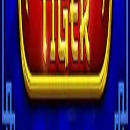
agar sangat ringan saat diakses melalui perangkat
mobile maupun desktop, memastikan pengalaman
navigasi yang responsif selama 24 jam nonstop bagi
seluruh member setia kami.
TOTOPEDIA: Layanan Daftar
Situs Judi Slot Online Gacor
Slot88 Resmi
TOTOPEDIA bangga memberikan standar layanan
profesional sebagai penyedia daftar situs judi
slot
online gacor
hari ini terbaru. Dukungan tim layanan
pelanggan kami siap mendampingi Anda setiap saat,
mulai dari bantuan pendaftaran hingga panduan
penggunaan fitur di platform slot88 resmi kami.
Fokus utama TOTOPEDIA adalah menjaga integritas
sebagai situs terpercaya, memastikan setiap