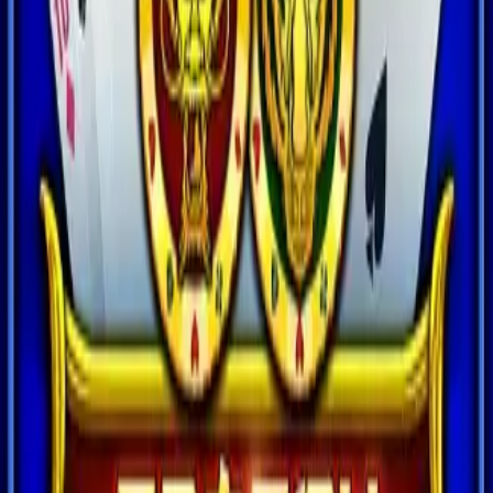
kami memastikan setiap link akses yang kami sediakan
aman dari pemblokiran nawala. Keunggulan
TOTOPEDIA terletak pada komitmen kami untuk
selalu memberikan data yang akurat dan terpercaya
bagi para pengguna yang mengutamakan kecepatan
dan kenyamanan.
Cara Daftar TOTOPEDIA: Slot88
Resmi & Situs Judi Slot Online
Gacor
Proses daftar situs judi slot online gacor hari ini
terbaru di TOTOPEDIA dirancang sangat simpel agar
Anda bisa segera menikmati layanan slot88 resmi
dalam hitungan menit. Kami menerapkan protokol
enkripsi data tingkat tinggi untuk melindungi