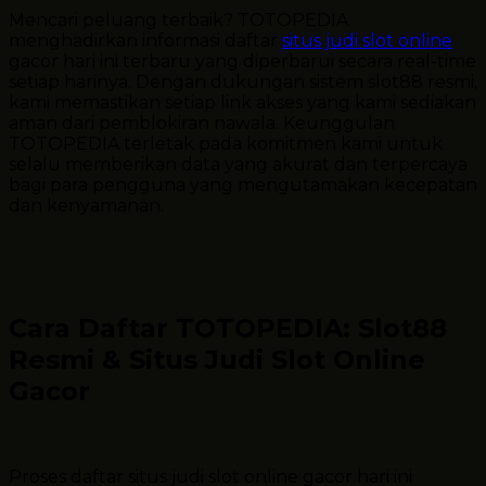
Mencari peluang terbaik? TOTOPEDIA
menghadirkan informasi daftar
situs judi slot online
gacor hari ini terbaru yang diperbarui secara real-time
setiap harinya. Dengan dukungan sistem slot88 resmi,
kami memastikan setiap link akses yang kami sediakan
aman dari pemblokiran nawala. Keunggulan
TOTOPEDIA terletak pada komitmen kami untuk
selalu memberikan data yang akurat dan terpercaya
bagi para pengguna yang mengutamakan kecepatan
dan kenyamanan.
Cara Daftar TOTOPEDIA: Slot88
Resmi & Situs Judi Slot Online
Gacor
Proses daftar situs judi slot online gacor hari ini