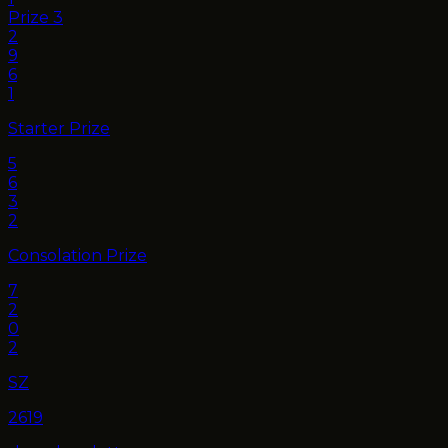
Prize
3
2
9
6
1
Starter Prize
5
6
3
2
Consolation Prize
7
2
0
2
SZ
2619