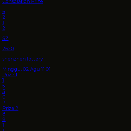
Consolation Prize
6
2
1
2
SZ
2620
shenzhen lottery
Minggu, 02 Agu
11.01
Prize
1
1
5
3
0
Prize
2
8
8
1
1