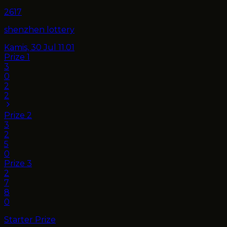
2617
shenzhen lottery
Kamis, 30 Jul
11.01
Prize
1
3
0
2
2
Prize
2
3
2
5
0
Prize
3
2
7
8
0
Starter Prize