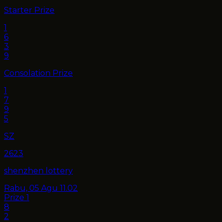
Starter Prize
1
6
3
9
Consolation Prize
1
7
9
5
SZ
2623
shenzhen lottery
Rabu, 05 Agu
11.02
Prize
1
8
2