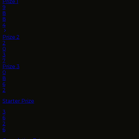
Prize
1
9
8
8
4
Prize
2
2
0
3
7
Prize
3
0
8
6
2
Starter Prize
3
6
2
6