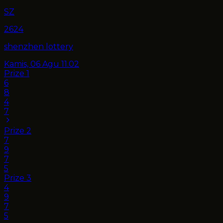
SZ
2624
shenzhen lottery
Kamis, 06 Agu
11.02
Prize
1
6
8
4
7
Prize
2
7
9
7
5
Prize
3
4
9
7
5