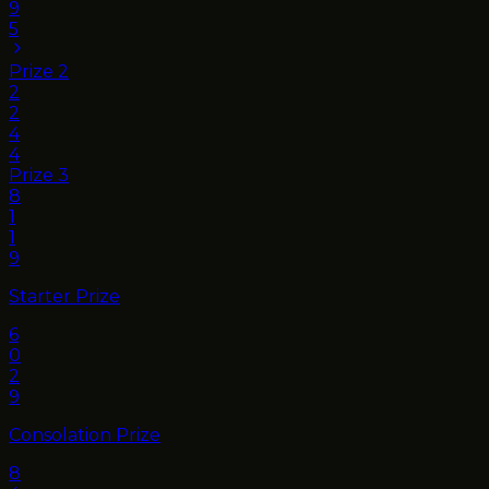
9
5
Prize
2
2
2
4
4
Prize
3
8
1
1
9
Starter Prize
6
0
2
9
Consolation Prize
8