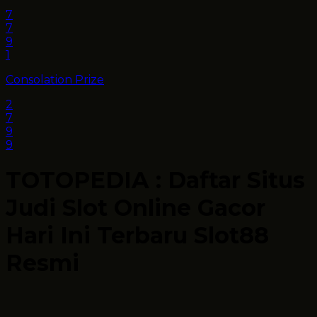
7
7
9
1
Consolation Prize
2
7
9
9
TOTOPEDIA : Daftar Situs
Judi Slot Online Gacor
Hari Ini Terbaru Slot88
Resmi