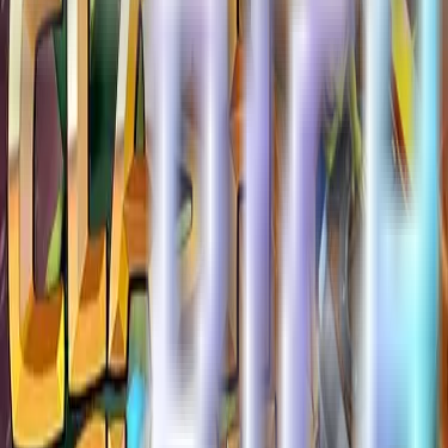
Cara Daftar TOTOPEDIA: Slot88
Resmi & Situs Judi Slot Online
Gacor
Proses daftar situs judi slot online gacor hari ini
terbaru di TOTOPEDIA dirancang sangat simpel agar
Anda bisa segera menikmati layanan slot88 resmi
dalam hitungan menit. Kami menerapkan protokol
enkripsi data tingkat tinggi untuk melindungi
seluruh informasi pribadi member. Bergabung di
TOTOPEDIA bukan hanya tentang mendapatkan
hiburan, tetapi juga tentang rasa aman saat
melakukan transaksi dan mengakses berbagai fitur
eksklusif yang kami sediakan khusus untuk Anda.