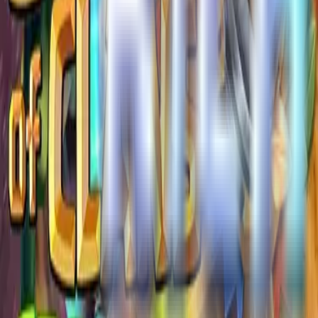
Link Alternatif TOTOPEDIA:
Akses Slot88 Resmi & Judi Slot
Online Gacor
Pastikan Anda selalu terhubung melalui link
alternatif resmi TOTOPEDIA untuk menghindari
kendala internet positif. Melalui link ini, Anda tetap
bisa melakukan daftar situs judi slot online gacor hari
ini terbaru dan masuk ke akun slot88 resmi Anda
dengan lancar. Kami mengoptimasi setiap halaman
agar sangat ringan saat diakses melalui perangkat
mobile maupun desktop, memastikan pengalaman
navigasi yang responsif selama 24 jam nonstop bagi
seluruh member setia kami.