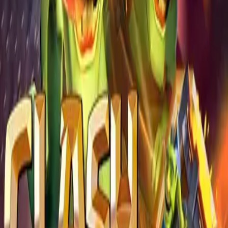
kami memastikan setiap link akses yang kami sediakan
aman dari pemblokiran nawala. Keunggulan
TOTOPEDIA terletak pada komitmen kami untuk
selalu memberikan data yang akurat dan terpercaya
bagi para pengguna yang mengutamakan kecepatan
dan kenyamanan.
Cara Daftar TOTOPEDIA: Slot88
Resmi & Situs Judi Slot Online
Gacor
Proses daftar situs judi slot online gacor hari ini
terbaru di TOTOPEDIA dirancang sangat simpel agar
Anda bisa segera menikmati layanan slot88 resmi
dalam hitungan menit. Kami menerapkan protokol
enkripsi data tingkat tinggi untuk melindungi