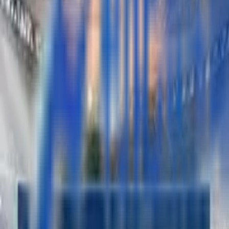
Selamat datang di
TOTOPEDIA
, gerbang utama
untuk mengakses daftar situs judi slot online gacor
hari ini terbaru yang telah terintegrasi dengan
provider slot88 resmi. Sebagai platform terpercaya di
tahun 2026, TOTOPEDIA menjamin setiap member
mendapatkan pengalaman bermain yang adil dan
transparan. Kami menyediakan infrastruktur server
yang stabil untuk memastikan kelancaran akses Anda
ke semua fitur unggulan kami tanpa hambatan
teknis sedikitpun.
Situs Judi Slot Online Gacor Hari
Ini Terbaru: TOTOPEDIA Slot88
Resmi