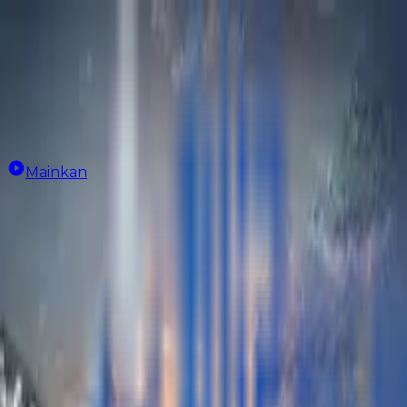
Daftar
Masuk
sport
Cari Permainan
Provider :
SBOBET
Mainkan
TOTOPEDIA : Daftar Situs
Judi Slot Online Gacor
Hari Ini Terbaru Slot88
Resmi