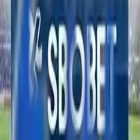
Mencari peluang terbaik? TOTOPEDIA
menghadirkan informasi daftar
situs judi slot online
gacor hari ini terbaru yang diperbarui secara real-time
setiap harinya. Dengan dukungan sistem slot88 resmi,
kami memastikan setiap link akses yang kami sediakan
aman dari pemblokiran nawala. Keunggulan
TOTOPEDIA terletak pada komitmen kami untuk
selalu memberikan data yang akurat dan terpercaya
bagi para pengguna yang mengutamakan kecepatan
dan kenyamanan.
Cara Daftar TOTOPEDIA: Slot88
Resmi & Situs Judi Slot Online
Gacor
Proses daftar situs judi slot online gacor hari ini
terbaru di TOTOPEDIA dirancang sangat simpel agar