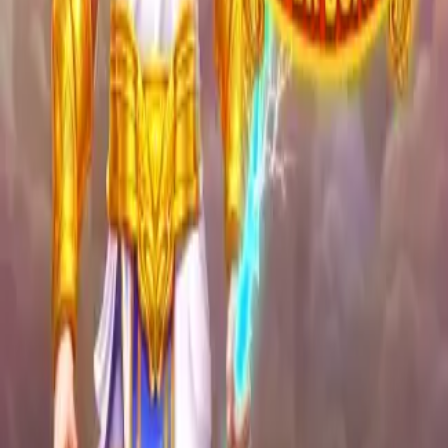
agar sangat ringan saat diakses melalui perangkat
mobile maupun desktop, memastikan pengalaman
navigasi yang responsif selama 24 jam nonstop bagi
seluruh member setia kami.
TOTOPEDIA: Layanan Daftar
Situs Judi Slot Online Gacor
Slot88 Resmi
TOTOPEDIA bangga memberikan standar layanan
profesional sebagai penyedia daftar situs judi
slot
online gacor
hari ini terbaru. Dukungan tim layanan
pelanggan kami siap mendampingi Anda setiap saat,
mulai dari bantuan pendaftaran hingga panduan
penggunaan fitur di platform slot88 resmi kami.
Fokus utama TOTOPEDIA adalah menjaga integritas
sebagai situs terpercaya, memastikan setiap