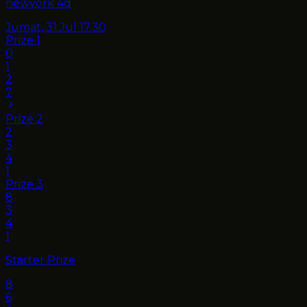
newyork 4d
Jumat, 31 Jul
17.30
Prize
1
0
1
2
7
Prize
2
2
3
4
1
Prize
3
8
3
4
1
Starter Prize
8
6