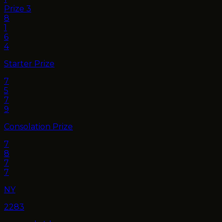
Prize
3
8
1
6
4
Starter Prize
7
5
7
9
Consolation Prize
7
8
7
7
NY
2283