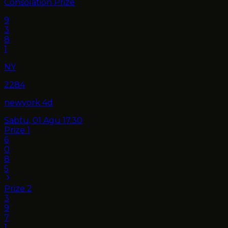
Consolation Prize
9
3
8
1
NY
2284
newyork 4d
Sabtu, 01 Agu
17.30
Prize
1
6
0
8
5
Prize
2
3
9
7
1