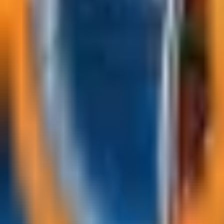
24
/
92
Game
Page
1
of
4
TOTOPEDIA : Daftar Situs J
Selamat datang di
TOTOPEDIA
, gerbang utama untuk m
resmi. Sebagai platform terpercaya di tahun 2026, 
menyediakan infrastruktur server yang stabil untuk 
Situs Judi Slot Online Gacor Hari