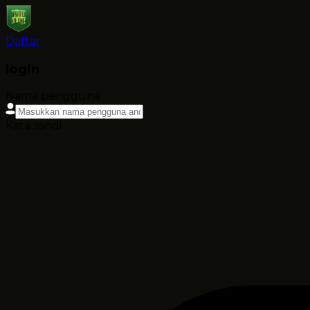
Daftar
login
Nama pengguna
Kata sandi