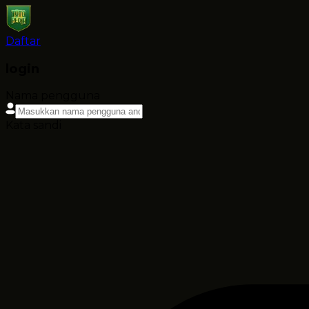
Daftar
login
Nama pengguna
Kata sandi