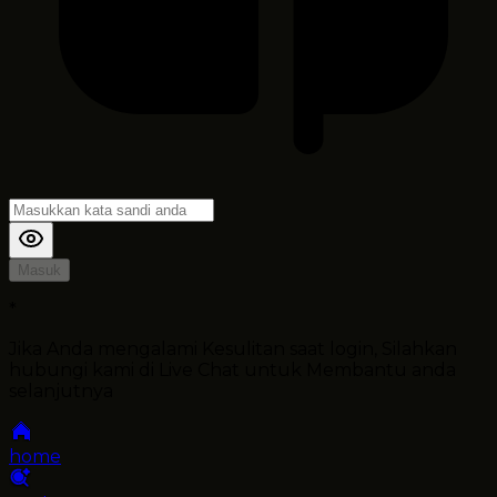
Masuk
*
Jika Anda mengalami Kesulitan saat login, Silahkan
hubungi kami di Live Chat untuk Membantu anda
selanjutnya
home