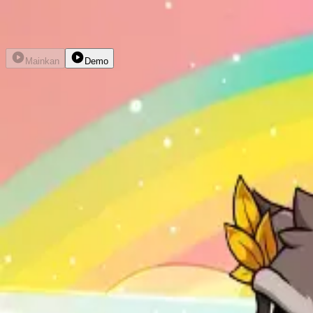
Daftar
Masuk
Mainkan
Demo
Le Zeus
hacksaw
kembali
TOTOPEDIA : Daftar Situs J
Selamat datang di
TOTOPEDIA
, gerbang utama untuk m
resmi. Sebagai platform terpercaya di tahun 2026, 
menyediakan infrastruktur server yang stabil untuk 