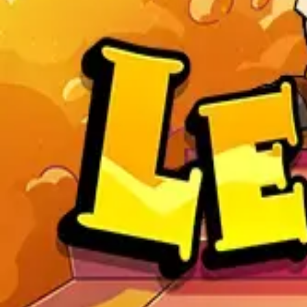
Link Alternatif TOTOPEDIA: Akses 
Pastikan Anda selalu terhubung melalui link alternati
daftar situs judi slot online gacor hari ini terbaru d
diakses melalui perangkat mobile maupun desktop, me
TOTOPEDIA: Layanan Daftar Situs 
TOTOPEDIA bangga memberikan standar layanan profesi
kami siap mendampingi Anda setiap saat, mulai dari b
TOTOPEDIA adalah menjaga integritas sebagai situs t
sepenuhnya aman di tahun 2026.