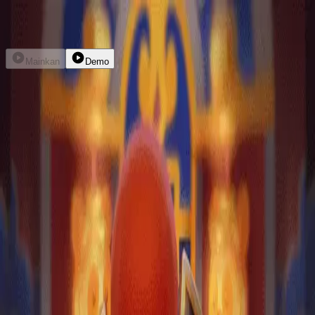
Daftar
Masuk
Mainkan
Demo
OPERA PANDA
fivegaming
kembali
TOTOPEDIA : Daftar Situs
Judi Slot Online Gacor
Hari Ini Terbaru Slot88
Resmi
Selamat datang di
TOTOPEDIA
, gerbang utama
untuk mengakses daftar situs judi slot online gacor