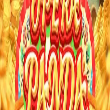
agar sangat ringan saat diakses melalui perangkat
mobile maupun desktop, memastikan pengalaman
navigasi yang responsif selama 24 jam nonstop bagi
seluruh member setia kami.
TOTOPEDIA: Layanan Daftar
Situs Judi Slot Online Gacor
Slot88 Resmi
TOTOPEDIA bangga memberikan standar layanan
profesional sebagai penyedia daftar situs judi
slot
online gacor
hari ini terbaru. Dukungan tim layanan
pelanggan kami siap mendampingi Anda setiap saat,
mulai dari bantuan pendaftaran hingga panduan
penggunaan fitur di platform slot88 resmi kami.
Fokus utama TOTOPEDIA adalah menjaga integritas
sebagai situs terpercaya, memastikan setiap