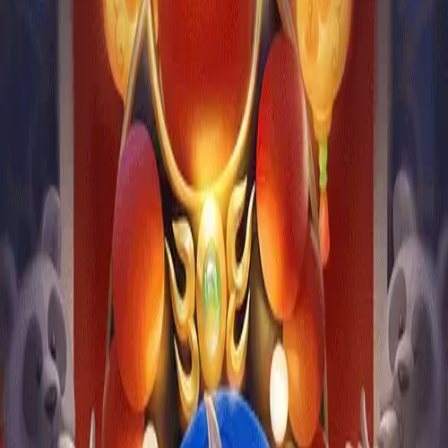
hari ini terbaru yang telah terintegrasi dengan
provider slot88 resmi. Sebagai platform terpercaya di
tahun 2026, TOTOPEDIA menjamin setiap member
mendapatkan pengalaman bermain yang adil dan
transparan. Kami menyediakan infrastruktur server
yang stabil untuk memastikan kelancaran akses Anda
ke semua fitur unggulan kami tanpa hambatan
teknis sedikitpun.
Situs Judi Slot Online Gacor Hari
Ini Terbaru: TOTOPEDIA Slot88
Resmi
Mencari peluang terbaik? TOTOPEDIA
menghadirkan informasi daftar
situs judi slot online
gacor hari ini terbaru yang diperbarui secara real-time
setiap harinya. Dengan dukungan sistem slot88 resmi,