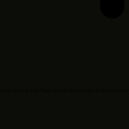
ubungi kami di Live Chat untuk Membantu anda selanjut