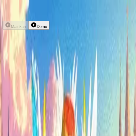
Daftar
Masuk
Mainkan
Demo
Starlight Princess Super Scatter
pragmatic
kembali
TOTOPEDIA : Daftar Situs
Judi Slot Online Gacor
Hari Ini Terbaru Slot88
Resmi
Selamat datang di
TOTOPEDIA
, gerbang utama
untuk mengakses daftar situs judi slot online gacor