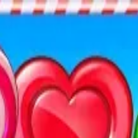
udi Slot Online Gacor Hari
engakses daftar situs judi slot online gacor hari ini te
TOTOPEDIA menjamin setiap member mendapatkan pengal
memastikan kelancaran akses Anda ke semua fitur unggu