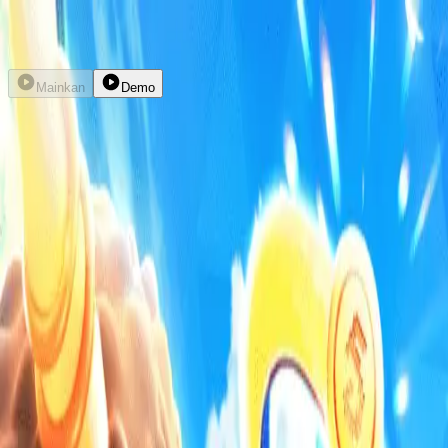
Daftar
Masuk
Mainkan
Demo
TAUROS GO
fivegaming
kembali
TOTOPEDIA : Daftar Situs
Judi Slot Online Gacor
Hari Ini Terbaru Slot88
Resmi
Selamat datang di
TOTOPEDIA
, gerbang utama
untuk mengakses daftar situs judi slot online gacor