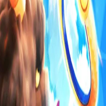
hari ini terbaru yang telah terintegrasi dengan
provider slot88 resmi. Sebagai platform terpercaya di
tahun 2026, TOTOPEDIA menjamin setiap member
mendapatkan pengalaman bermain yang adil dan
transparan. Kami menyediakan infrastruktur server
yang stabil untuk memastikan kelancaran akses Anda
ke semua fitur unggulan kami tanpa hambatan
teknis sedikitpun.
Situs Judi Slot Online Gacor Hari
Ini Terbaru: TOTOPEDIA Slot88
Resmi
Mencari peluang terbaik? TOTOPEDIA
menghadirkan informasi daftar
situs judi slot online
gacor hari ini terbaru yang diperbarui secara real-time
setiap harinya. Dengan dukungan sistem slot88 resmi,