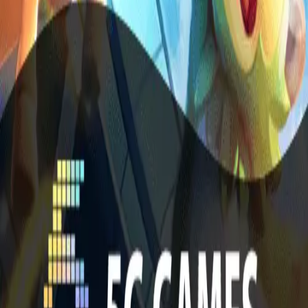
agar sangat ringan saat diakses melalui perangkat
mobile maupun desktop, memastikan pengalaman
navigasi yang responsif selama 24 jam nonstop bagi
seluruh member setia kami.
TOTOPEDIA: Layanan Daftar
Situs Judi Slot Online Gacor
Slot88 Resmi
TOTOPEDIA bangga memberikan standar layanan
profesional sebagai penyedia daftar situs judi
slot
online gacor
hari ini terbaru. Dukungan tim layanan
pelanggan kami siap mendampingi Anda setiap saat,
mulai dari bantuan pendaftaran hingga panduan
penggunaan fitur di platform slot88 resmi kami.
Fokus utama TOTOPEDIA adalah menjaga integritas
sebagai situs terpercaya, memastikan setiap