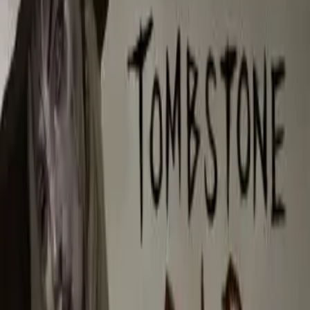
kami memastikan setiap link akses yang kami sediakan
aman dari pemblokiran nawala. Keunggulan
TOTOPEDIA terletak pada komitmen kami untuk
selalu memberikan data yang akurat dan terpercaya
bagi para pengguna yang mengutamakan kecepatan
dan kenyamanan.
Cara Daftar TOTOPEDIA: Slot88
Resmi & Situs Judi Slot Online
Gacor
Proses daftar situs judi slot online gacor hari ini
terbaru di TOTOPEDIA dirancang sangat simpel agar
Anda bisa segera menikmati layanan slot88 resmi
dalam hitungan menit. Kami menerapkan protokol
enkripsi data tingkat tinggi untuk melindungi